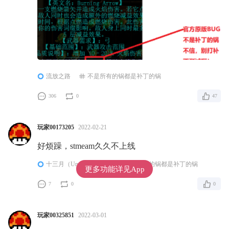
流放之路
不是所有的锅都是补丁的锅
306
0
47
玩家00173205
2022-02-21
好烦躁，stmeam久久不上线
十三月（Undecember）
不是所有的锅都是补丁的锅
更多功能详见App
7
0
0
玩家00325851
2022-03-01