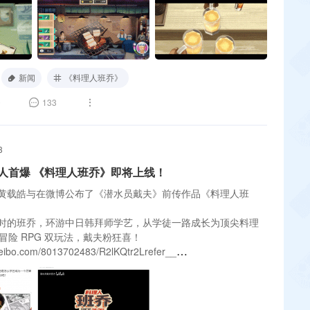
新闻
《料理人班乔》
0
133
3
人首爆 《料理人班乔》即将上线！
黄载皓与在微博公布了《潜水员戴夫》前传作品《料理人班
时的班乔，环游中日韩拜师学艺，从学徒一路成长为顶尖料理
 冒险 RPG 双玩法，戴夫粉狂喜！
ibo.com/8013702483/R2lKQtr2Lrefer__
bilibili.com/vide