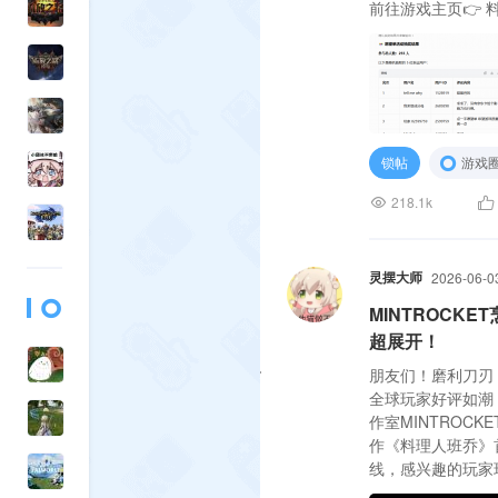
前往游戏主页👉 
锁帖
游戏
218.1k
灵摆大师
2026-06-0
MINTROCK
超展开！
朋友们！磨利刀刃
全球玩家好评如潮
作室MINTROCKE
作《料理人班乔》首
线，感兴趣的玩家
《料理人班乔》是