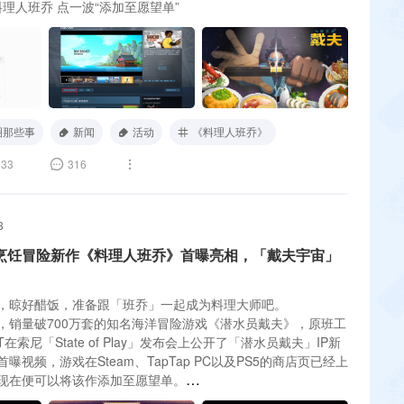
料理人班乔 点一波“添加至愿望单”
圈那些事
新闻
活动
《料理人班乔》
33
316
3
ET烹饪冒险新作《料理人班乔》首曝亮相，「戴夫宇宙」
，晾好醋饭，准备跟「班乔」一起成为料理大师吧。
，销量破700万套的知名海洋冒险游戏《潜水员戴夫》，原班工
T在索尼「State of Play」发布会上公开了「潜水员戴夫」IP新
曝视频，游戏在Steam、TapTap PC以及PS5的商店页已经上
现在便可以将该作添加至愿望单。
一款主