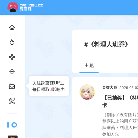
#《料理人班乔》
主题
关注踩蘑菇UP主
灵摆大师
2026-06-0
每日领取
3
影响力
【已抽奖】《料
卡
（刨除了没有图片
恭喜以上的用户获
踩蘑菇 x 料理人
参加方法