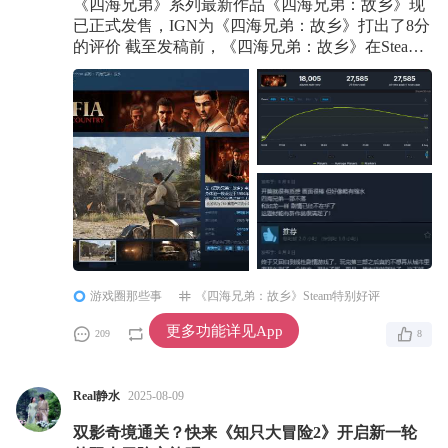
《四海兄弟》系列最新作品《四海兄弟：故乡》现
已正式发售，IGN为《四海兄弟：故乡》打出了8分
的评价 截至发稿前，《四海兄弟：故乡》在Steam
的评价为“特别好评”，好评率为82%，最高在线人
数27585人，当前在线人数为18005人。 部分给出评
价的玩家表示，《四海兄弟：故乡》回归了线性模
式，更像是一场电影，加强了自己的体验感，且画
面较为优秀，剧情也很出色，但游戏的优化较为不
佳，希望官方后续能够进
游戏圈那些事
《四海兄弟：故乡》Steam特别好评
更多功能详见App
209
0
8
Real静水
2025-08-09
双影奇境通关？快来《知只大冒险2》开启新一轮