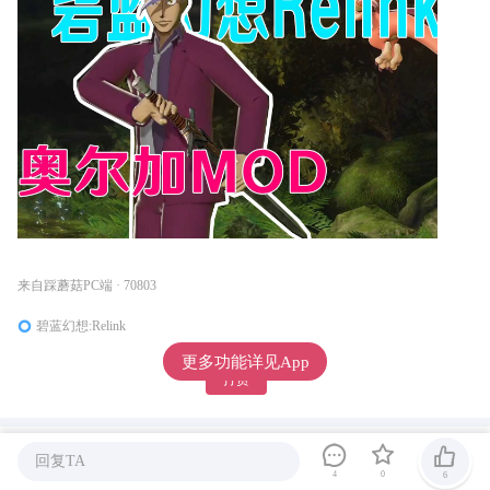
来自踩蘑菇PC端 · 70803
碧蓝幻想:Relink
更多功能详见App
打赏
碧蓝幻想:Relink
回复TA
4
0
6
3136成员 · 2903主题