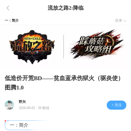
流放之路2:降临
一：简介
目录
低造价开荒BD——贫血蓝承伤狱火（驱炎使）
图腾1.0
野兴
+ 关注
2026-06-02 · 50 粉丝
一：简介