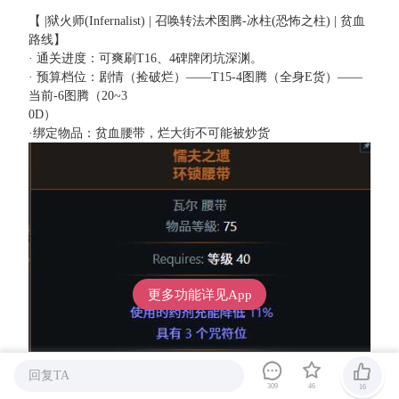
【 |狱火师(Infernalist) | 召唤转法术图腾-冰柱(恐怖之柱) | 贫血
路线】
· 通关进度：可爽刷T16、4碑牌闭坑深渊。
· 预算档位：剧情（捡破烂）——T15-4图腾（全身E货）——
当前-6图腾（20~3
0D）
·绑定物品：贫血腰带，烂大街不可能被炒货
更多功能详见App
回复TA
309
46
16