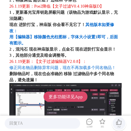
2，稍微调低 超价底子 边框和 字体色
26.1.19更新：Poe2降临【文子过滤V0.4.10神庙版D】
1，更新暮光宝库钥匙屏蔽问题（该物品为游戏默认显示，无
法隐藏）
现在 进阶打宝，神庙版 你会看不见它了！
其他版本如要修
改：
用【编辑器】移除颜色光柱图标，字体大小设置1即可，后面
有图示。
2，混沌石 现在神庙版显示，点金石 现在进阶打宝会显示！
3，其他部分通货及暗金调整等。
26.1.19更新：【文子过滤编辑器V2.0.8】：
修正同名物品删除异常问题，现在不再加载多个同名物品！
删除物品时，现在也会准确的 移除 过滤物品中多个同名物
品，避免遗漏！
更多功能详见App
回复TA
12369
381
757