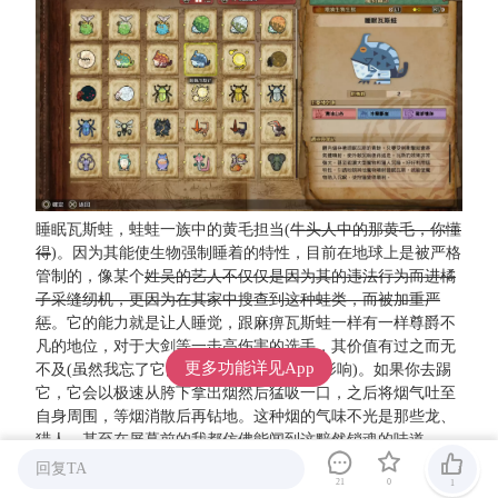
睡眠瓦斯蛙，蛙蛙一族中的黄毛担当(
牛头人中的那黄毛，你懂
得
)。因为其能使生物强制睡着的特性，目前在地球上是被严格
管制的，像某个
姓吴的艺人不仅仅是因为其的违法行为而进橘
子采缝纫机，更因为在其家中搜查到这种蛙类，而被加重严
惩
。它的能力就是让人睡觉，跟麻痹瓦斯蛙一样有一样尊爵不
凡的地位，对于大剑等一击高伤害的选手，其价值有过之而无
更多功能详见App
不及(虽然我忘了它能不能睡古龙，不过不影响)。如果你去踢
它，它会以极速从胯下拿出烟然后猛吸一口，之后将烟气吐至
自身周围，等烟消散后再钻地。这种烟的气味不光是那些龙、
猎人、甚至在屏幕前的我都仿佛能闻到这黯然销魂的味道。
回复TA
21
0
1