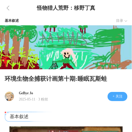
怪物猎人荒野：移野丁真
基本叙述
目录
环境生物全捕获计画第十期:睡眠瓦斯蛙
GeBye Jo
+ 关注
2025-05-11 · 3 粉丝
基本叙述