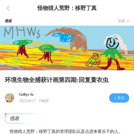
怪物猎人荒野：移野丁真
感谢
目录
环境生物全捕获计画第四期:回复蓑衣虫
GeBye Jo
+ 关注
2025-04-17 · 3 粉丝
感谢
怪物猎人荒野：移野丁真的管理团队以及点进来看乐子的人。