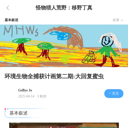
怪物猎人荒野：移野丁真
基本叙述
目录
环境生物全捕获计画第二期:大回复蜜虫
GeBye Jo
+ 关注
2025-04-14 · 3 粉丝
基本叙述