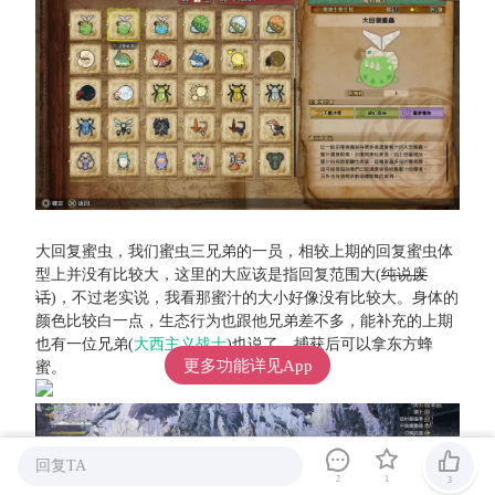
大回复蜜虫，我们蜜虫三兄弟的一员，相较上期的回复蜜虫体
型上并没有比较大，这里的大应该是指回复范围大(
纯说废
话
)，不过老实说，我看那蜜汁的大小好像没有比较大。身体的
颜色比较白一点，生态行为也跟他兄弟差不多，能补充的上期
也有一位兄弟(
大西主义战士
)也说了，捕获后可以拿东方蜂
更多功能详见App
蜜。
回复TA
2
1
3