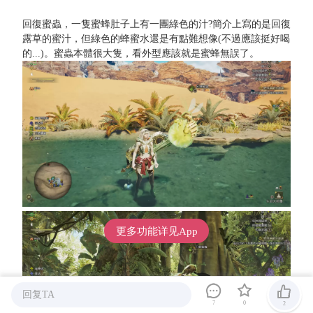
回復蜜蟲，一隻蜜蜂肚子上有一團綠色的汁?簡介上寫的是回復
露草的蜜汁，但綠色的蜂蜜水還是有點難想像(不過應該挺好喝
的...)。蜜蟲本體很大隻，看外型應該就是蜜蜂無誤了。
更多功能详见App
回复TA
7
0
2