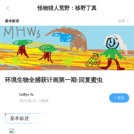
怪物猎人荒野：移野丁真
基本叙述
目录
环境生物全捕获计画第一期:回复蜜虫
GeBye Jo
+ 关注
2025-04-12 · 3 粉丝
基本叙述