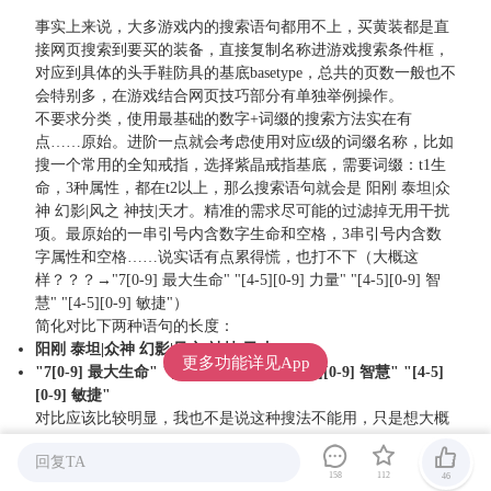
事实上来说，大多游戏内的搜索语句都用不上，买黄装都是直
接网页搜索到要买的装备，直接复制名称进游戏搜索条件框，
对应到具体的头手鞋防具的基底basetype，总共的页数一般也不
会特别多，在游戏结合网页技巧部分有单独举例操作。
不要求分类，使用最基础的数字+词缀的搜索方法实在有
点……原始。进阶一点就会考虑使用对应t级的词缀名称，比如
搜一个常用的全知戒指，选择紫晶戒指基底，需要词缀：t1生
命，3种属性，都在t2以上，那么搜索语句就会是 阳刚 泰坦|众
神 幻影|风之 神技|天才。精准的需求尽可能的过滤掉无用干扰
项。最原始的一串引号内含数字生命和空格，3串引号内含数
字属性和空格……说实话有点累得慌，也打不下（大概这
样？？？→"7[0-9] 最大生命" "[4-5][0-9] 力量" "[4-5][0-9] 智
慧" "[4-5][0-9] 敏捷"）
简化对比下两种语句的长度：
阳刚 泰坦|众神 幻影|风之 神技|天才
更多功能详见App
"7[0-9] 最大生命" "[4-5][0-9] 力量" "[4-5][0-9] 智慧" "[4-5]
[0-9] 敏捷"
对比应该比较明显，我也不是说这种搜法不能用，只是想大概
给一些还在使用原始搜法的玩家提供另外的思路。上编年史查
回复TA
词缀名称也就几秒十几秒的事情，看过多的干扰无用项所花的
158
112
46
时间可以说是几十倍甚至百倍了。虽说网页市集会有延迟，但