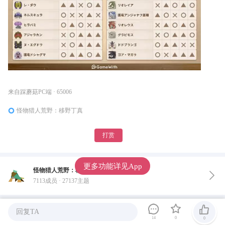
来自踩蘑菇PC端 · 65006
怪物猎人荒野：移野丁真
打赏
更多功能详见App
怪物猎人荒野：移野丁真
7113成员 · 27137主题
热门
回复TA
最新
14
0
0