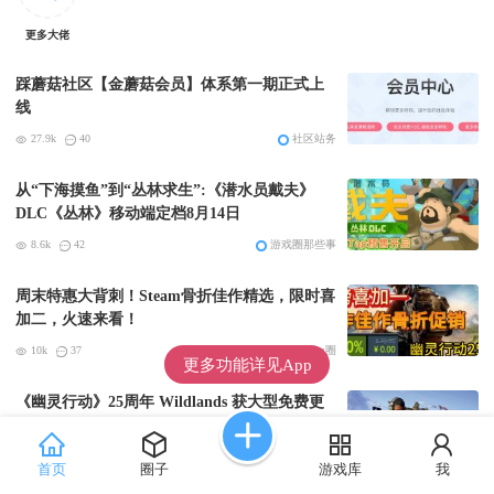
更多大佬
踩蘑菇社区【金蘑菇会员】体系第一期正式上
线
27.9k
40
社区站务
从“下海摸鱼”到“丛林求生”:《潜水员戴夫》
DLC《丛林》移动端定档8月14日
8.6k
42
游戏圈那些事
周末特惠大背刺！Steam骨折佳作精选，限时喜
加二，火速来看！
10k
37
steam圈
更多功能详见App
《幽灵行动》25周年 Wildlands 获大型免费更
新
12.2k
67
游戏圈那些事
首页
圈子
游戏库
我