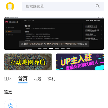
搜索踩蘑菇
踩蘑菇《流放之路2》查价器&物价补丁，无需影响力免费获取
首页
社区
话题
福利
追更