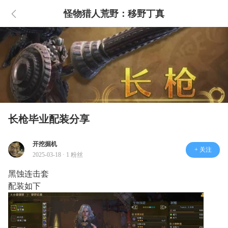
怪物猎人荒野：移野丁真
长枪毕业配装分享
开挖掘机
+ 关注
2025-03-18 · 1 粉丝
黑蚀连击套
配装如下