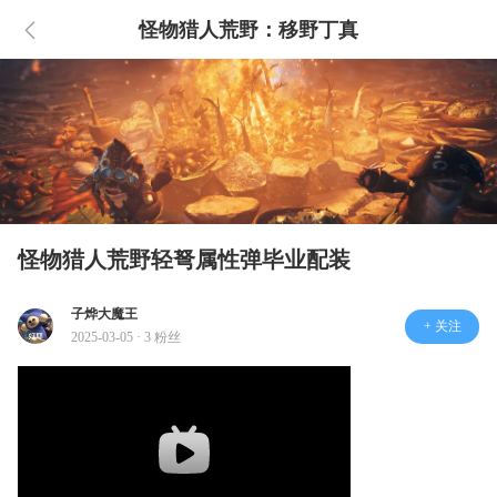
怪物猎人荒野：移野丁真
怪物猎人荒野轻弩属性弹毕业配装
子烨大魔王
+ 关注
2025-03-05 · 3 粉丝