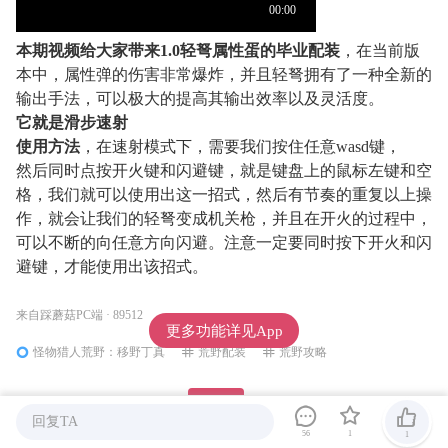
本期视频给大家带来1.0轻弩属性蛋的毕业配装
，在当前版
本中，属性弹的伤害非常爆炸，并且轻弩拥有了一种全新的
输出手法，可以极大的提高其输出效率以及灵活度。
它就是滑步速射
使用方法
，在速射模式下，需要我们按住任意wasd键，
然后同时点按开火键和闪避键，就是键盘上的鼠标左键和空
格，我们就可以使用出这一招式，然后有节奏的重复以上操
作，就会让我们的轻弩变成机关枪，并且在开火的过程中，
可以不断的向任意方向闪避。注意一定要同时按下开火和闪
避键，才能使用出该招式。
来自踩蘑菇PC端 · 89512
更多功能详见App
怪物猎人荒野：移野丁真
荒野配装
荒野攻略
打赏
回复TA
56
1
1