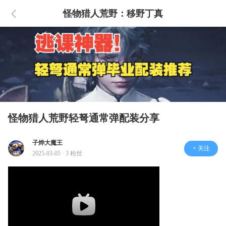
怪物猎人荒野：移野丁真
怪物猎人荒野轻弩通常弹配装分享
子烨大魔王
+ 关注
2025-03-05 · 3 粉丝