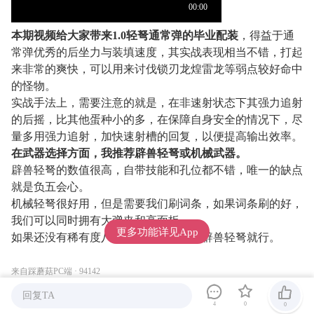
本期视频给大家带来1.0轻弩通常弹的毕业配装
，得益于通
常弹优秀的后坐力与装填速度，其实战表现相当不错，打起
来非常的爽快，可以用来讨伐锁刃龙煌雷龙等弱点较好命中
的怪物。
实战手法上，需要注意的就是，在非速射状态下其强力追射
的后摇，比其他蛋种小的多，在保障自身安全的情况下，尽
量多用强力追射，加快速射槽的回复，以便提高输出效率。
在武器选择方面，我推荐辟兽轻弩或机械武器。
辟兽轻弩的数值很高，自带技能和孔位都不错，唯一的缺点
就是负五会心。
机械轻弩很好用，但是需要我们刷词条，如果词条刷的好，
我们可以同时拥有大弹夹和高面板。
更多功能详见App
如果还没有稀有度八的机械零件，先用辟兽轻弩就行。
来自踩蘑菇PC端 · 94142
回复TA
怪物猎人荒野：移野丁真
荒野配装
荒野攻略
4
0
0