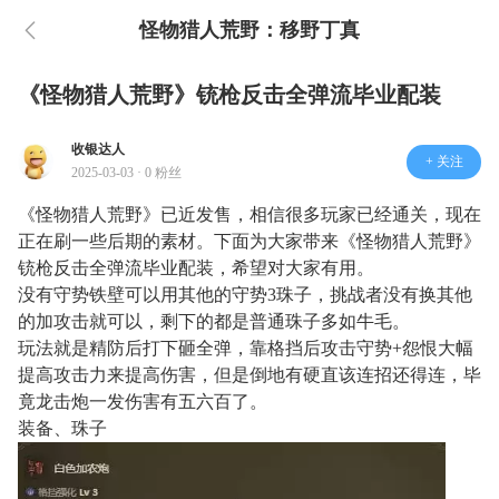
怪物猎人荒野：移野丁真
《怪物猎人荒野》铳枪反击全弹流毕业配装
收银达人
+ 关注
2025-03-03 · 0 粉丝
《怪物猎人荒野》已近发售，相信很多玩家已经通关，现在
正在刷一些后期的素材。下面为大家带来《怪物猎人荒野》
铳枪反击全弹流毕业配装，希望对大家有用。
没有守势铁壁可以用其他的守势3珠子，挑战者没有换其他
的加攻击就可以，剩下的都是普通珠子多如牛毛。
玩法就是精防后打下砸全弹，靠格挡后攻击守势+怨恨大幅
提高攻击力来提高伤害，但是倒地有硬直该连招还得连，毕
竟龙击炮一发伤害有五六百了。
装备、珠子