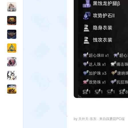
by 天外天-东东 · 来自踩蘑菇PC端