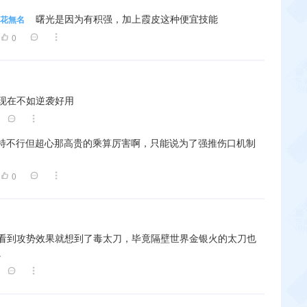
曙光是因为有积强，加上霞皮这种便宜技能
花無名
0
现在不如逆袭好用
特不行但超心那高贵的乘算厉害啊，只能说为了强推伤口机制
了
0
看到攻势效果就想到了毒太刀，毕竟隔壁世界金银火的太刀也
。