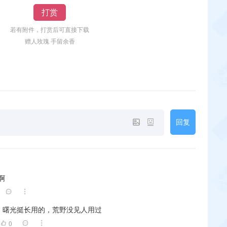
打赏
若有附件，打赏后可直接下载
赠人玫瑰 手留余香
回复
啊
曙光挺长用的，荒野没见人用过
0