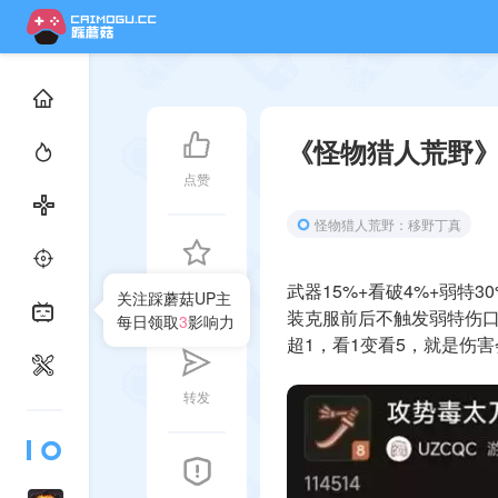
《怪物猎人荒野
点赞
怪物猎人荒野：移野丁真
收藏
武器15%+看破4%+弱特3
关注踩蘑菇UP主
装克服前后不触发弱特伤口
每日领取
3
影响力
超1，看1变看5，就是伤
转发