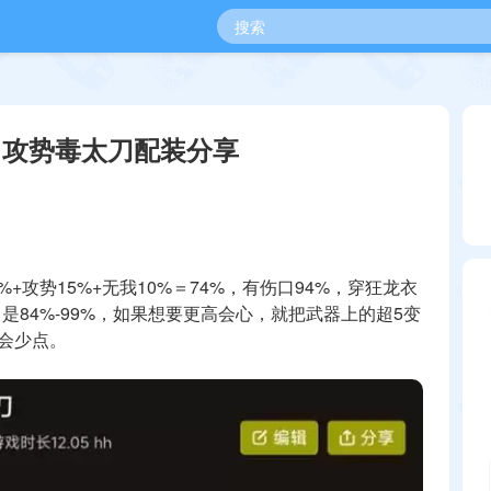
》攻势毒太刀配装分享
0%+攻势15%+无我10%＝74%，有伤口94%，穿狂龙衣
是84%-99%，如果想要更高会心，就把武器上的超5变
害会少点。