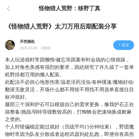
怪物猎人荒野：移野丁真
《怪物猎人荒野》太刀万用后期配装分享
开挖掘机
+ 关注
2025-03-03 · 1 粉丝
本人玩游戏时常因懒惰/健忘等因素有时会搞的心情很躁，
加上对角色美感有强烈的要求，因此研究了许久搞了一套单
机野排都万用的懒人配装。
此配法不必担心地形伤害/温差没药没虫/各种缓速/魔物好动/
翻滚无敌灵活，开场什么都不用按不用找不用选单直接往目
标冲就好。
腿部三个洞和护石可以根据自己的需求更换，像我护石正在
搞整备/挑战/弱特等级数较高的，打蜘蛛会把速纳换成耐麻
之类的。
个人狩猎偏稳定能过就好（历战平均15分钟结束），野团魔
物时常因为队友分散或者远程武器到处乱跑，即便你有高伤