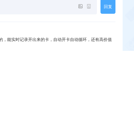
回复
的，能实时记录开出来的卡，自动开卡自动循环，还有高价值
里呀
0
想要，求！
吕十四
0
大佬发一份
0
开