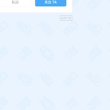
私信
关注 TA
此为广告