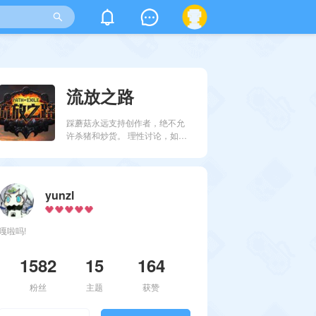
流放之路
踩蘑菇永远支持创作者，绝不允
许杀猪和炒货。 理性讨论，如果
出现无脑喷（黑）和不文明用
词，一律永久封号。
yunzl
嘎啦吗!
1582
15
164
粉丝
主题
获赞