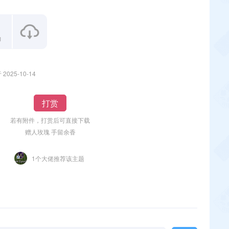
力
2025-10-14
打赏
若有附件，打赏后可直接下载
赠人玫瑰 手留余香
1个大佬推荐该主题