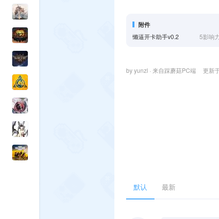
附件
懒逼开卡助手v0.2
5
影响
by yunzl · 来自踩蘑菇PC端
更新于 
默认
最新