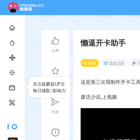
懒逼开卡助手
点赞
精华
流放之路
收藏
这是第三次我制作开卡工具
关注踩蘑菇UP主
每日领取
3
影响力
废话少说,上视频
转发