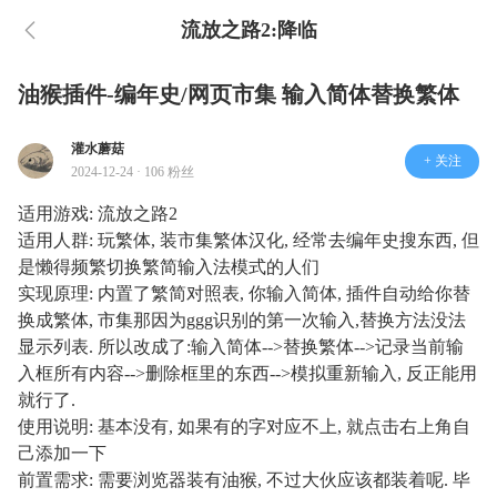
流放之路2:降临
油猴插件-编年史/网页市集 输入简体替换繁体
灌水蘑菇
+ 关注
2024-12-24 · 106 粉丝
适用游戏: 流放之路2
适用人群: 玩繁体, 装市集繁体汉化, 经常去编年史搜东西, 但
是懒得频繁切换繁简输入法模式的人们
实现原理: 内置了繁简对照表, 你输入简体, 插件自动给你替
换成繁体, 市集那因为ggg识别的第一次输入,替换方法没法
显示列表. 所以改成了:输入简体-->替换繁体-->记录当前输
入框所有内容-->删除框里的东西-->模拟重新输入, 反正能用
就行了.
使用说明: 基本没有, 如果有的字对应不上, 就点击右上角自
己添加一下
前置需求: 需要浏览器装有油猴, 不过大伙应该都装着呢. 毕