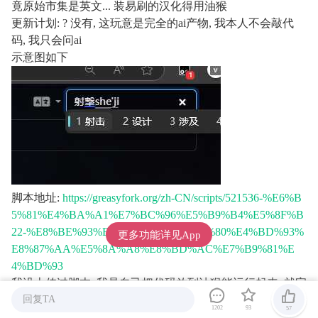
竟原始市集是英文... 装易刷的汉化得用油猴
更新计划: ? 没有, 这玩意是完全的ai产物, 我本人不会敲代
码, 我只会问ai
示意图如下
脚本地址:
https://greasyfork.org/zh-CN/scripts/521536-%E6%B
5%81%E4%BA%A1%E7%BC%96%E5%B9%B4%E5%8F%B
22-%E8%BE%93%E5%85%A5%E7%AE%80%E4%BD%93%
更多功能详见App
E8%87%AA%E5%8A%A8%E8%BD%AC%E7%B9%81%E
4%BD%93
我没上传过脚本, 我是自己把代码放到油猴能运行起来, 就完
全扔到油叉上了, 如果下载的不能用, 可以直接下载下面的代
回复TA
1202
93
57
码自己导入试试.