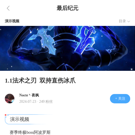
最后纪元
演示视频
目录
1.1法术之刃 双持直伤冰爪
Nocte丶夜枫
+ 关注
2024-07-23 · 249 粉丝
演示视频
赛季终极boss阿波罗斯