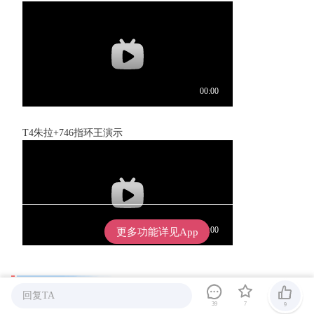
T4朱拉+746指环王演示
更多功能详见App
模拟器
回复TA
39
7
9