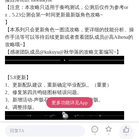
【注意：本攻略只适用于奏鸣测试，公测后仅作为参考or
z，5.23公测会第一时间更新最新版角色攻略~
】
【本系列只会更新角色一图流攻略，更详细的技能分析、操
作手法等可以等待后续更新或者查看团队成员@高Alhena的
攻略哦~】
【感谢团队成员@kukuyu@秋华落的攻略文案编写~】
【5.8更新】
1、更新配队建议，重新确定毕业配队。（重要）
2、修复第四共鸣链图标错误问题。
3、新增活动-声骸召唤标签，修改推荐声骸。
更多功能详见App
4、调整排版。
回复TA
各位漂泊者早上中午晚上好呀，这里是肝了一下午的Ocult
0
0
0