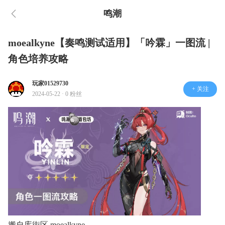
鸣潮
moealkyne【奏鸣测试适用】「吟霖」一图流 |
角色培养攻略
玩家01529730
+ 关注
2024-05-22 · 0 粉丝
搬自库街区 moealkyne