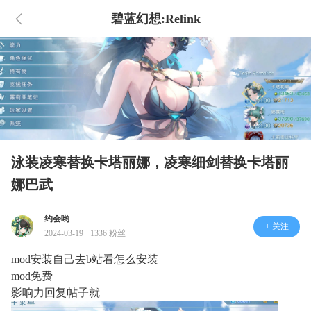
碧蓝幻想:Relink
泳装凌寒替换卡塔丽娜，凌寒细剑替换卡塔丽
娜巴武
约会哟
+ 关注
2024-03-19 · 1336 粉丝
mod安装自己去b站看怎么安装
mod免费
影响力回复帖子就