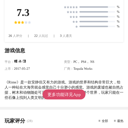
%
7.3
%
%
%
%
26
人评分
|
22
人玩过
|
3
人通关
游戏信息
平台：
类型：
PC
，
PS4
，
NS
上市：
2017-05-27
厂商：
Tequila Works
《Rime》是一款安静但又有力的游戏。游戏的世界和结构非常巨大，给
人一种站在大海旁就会感觉自己十分渺小的感觉。游戏的废墟也被自然占
据，树木和动物随处可见，他们正在慢慢的占据整个世界，玩家只能在一
更多功能详见App
些石像上找到人类文明的残余。
玩家评分
(28)
全部
最热