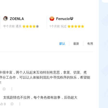
ZOENLA
Ferrucio🐯
半个月前
通关
1个月前
玩过
默认
最新
有用
卡很丰富，两个人玩起来互动特别有意思，拿菜、切菜、煮
序分工合作，可以让人体验到混乱中寻找秩序的快乐，希望能
！
支线剧情也不拉胯，每个角色都有故事，后劲超大
0