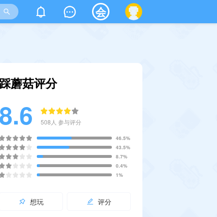
会
踩蘑菇评分
8.6
508
人 参与评分
46.5%
43.5%
8.7%
0.4%
1%
想玩
评分