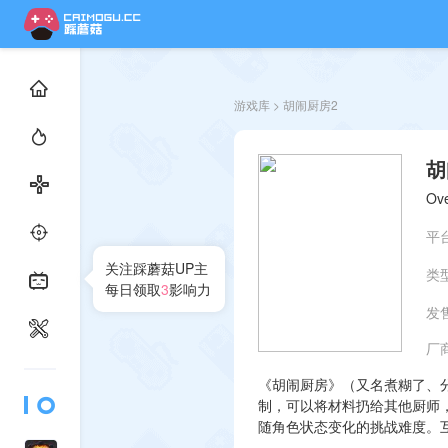
游戏库
> 胡闹厨房2
胡
Ov
平
关注踩蘑菇UP主
类
每日领取
3
影响力
发
厂
《胡闹厨房》（又名煮糊了、
制，可以将材料扔给其他厨师
随角色状态变化的挑战难度。