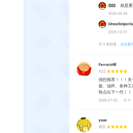
就是要
囧囧
2025-09-29
GhostSniperG
2025-10-31
共 5 条回复
点击展
Ferrucio🐯
玩过
强烈推荐！！！关
饭、油炸、各种工
快点出下一代！！
2026-07-02
0
yuue
通关