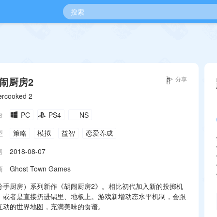
闹厨房2
分享
ercooked 2
台
PC
PS4
NS
型
策略
模拟
益智
恋爱养成
售
2018-08-07
商
Ghost Town Games
分手厨房）系列新作《胡闹厨房2》。相比初代加入新的投掷机
，或者是直接扔进锅里、地板上。游戏新增动态水平机制，会跟
互动的世界地图，充满美味的食谱。