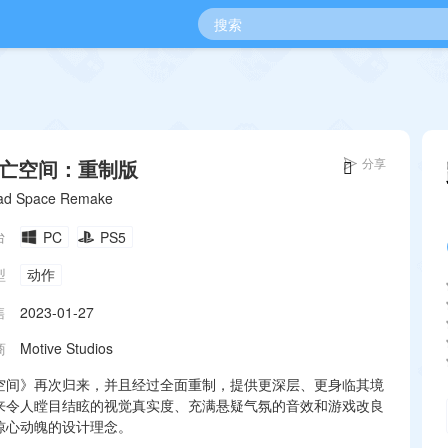
亡空间：重制版
分享
ad Space Remake
台
PC
PS5
型
动作
售
2023-01-27
商
Motive Studios
空间》再次归来，并且经过全面重制，提供更深层、更身临其境
来令人瞠目结眩的视觉真实度、充满悬疑气氛的音效和游戏改良
惊心动魄的设计理念。