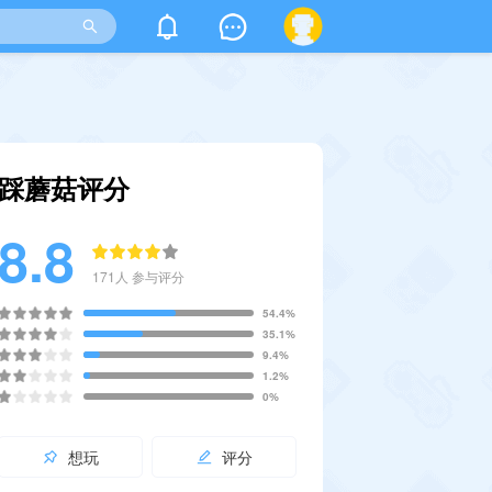
踩蘑菇评分
8.8
171
人 参与评分
54.4%
35.1%
9.4%
1.2%
0%
想玩
评分