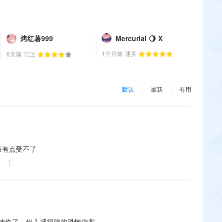
烤红薯999
Mercurial 🌖 X
1个月前
通关
6天前
玩过
默认
最新
有用
脏有点受不了
神作了，代入感很強的恐怖遊戲