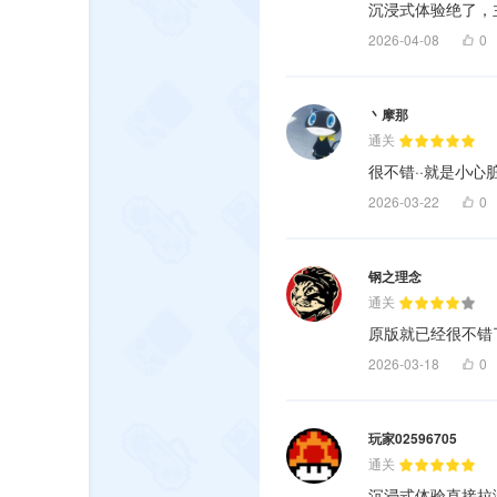
沉浸式体验绝了，
2026-04-08
0
丶摩那
通关
很不错··就是小心
2026-03-22
0
钢之理念
通关
原版就已经很不错
2026-03-18
0
玩家02596705
通关
沉浸式体验直接拉