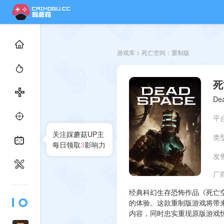
游戏库
> 死亡空间：重制版
死
De
平
关注踩蘑菇UP主
类
每日领取
3
影响力
发
厂
经典科幻生存恐怖作品《死亡
的体验。这款重制版游戏将带
内容，同时忠实重现原版游戏