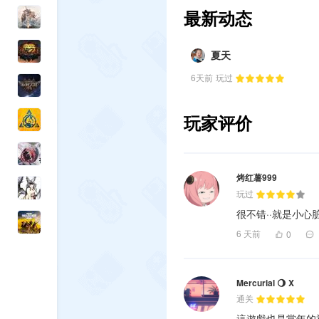
最新动态
夏天
6天前
玩过
玩家评价
烤红薯999
玩过
很不错··就是小心
6 天前
0
Mercurial 🌖 X
通关
這遊戲也是當年的